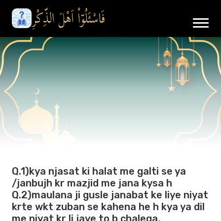
Q.1)kya njasat ki halat me galti se ya
/janbujh kr mazjid me jana kysa h
Q.2)maulana ji gusle janabat ke liye niyat
krte wkt zuban se kahena he h kya ya dil
me niyat kr li jaye to b chalega,