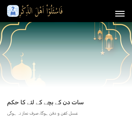
سات دن کے بچے کے لئے کا حکم
غسل کفن و دفن ہوگا، صرف نماز نہ ہوگی